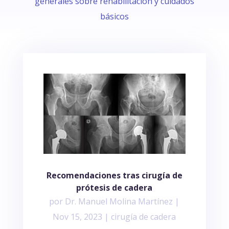
generales sobre rehabilitación y cuidados
básicos
Recomendaciones tras cirugía de
prótesis de cadera
por
Dr. Manuel Molina Martínez
|
Nov 15, 2023
|
cirugía de cadera